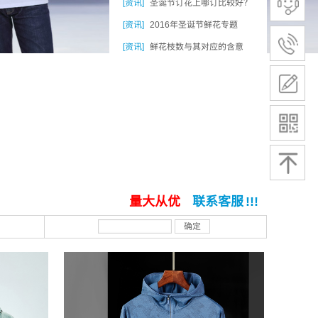
[资讯]
圣诞节订花上哪订比较好？
[资讯]
2016年圣诞节鲜花专题
[资讯]
鲜花枝数与其对应的含意
量大从优
联系客服
!!!
​
确定