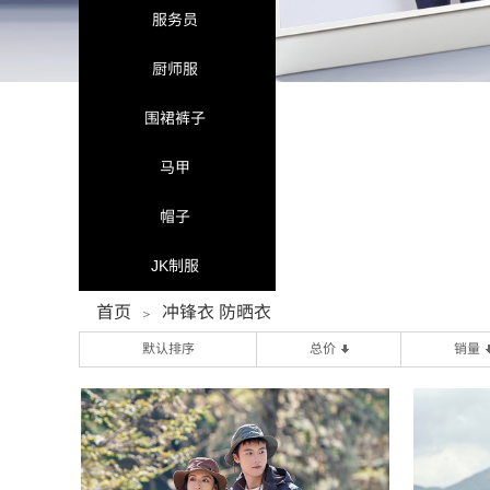
服务员
厨师服
围裙裤子
马甲
帽子
JK制服
首页
冲锋衣 防晒衣
＞
默认排序
总价
销量