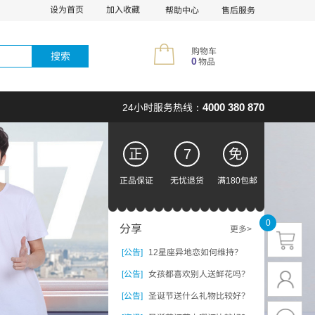
设为首页
加入收藏
帮助中心
售后服务
购物车
搜索
0
物品
4000 380 870
24小时服务热线：
正
7
免
正品保证
无忧退货
满180包邮
0
分享
更多>
[公告]
12星座异地恋如何维持？
[公告]
女孩都喜欢别人送鲜花吗？
[公告]
圣诞节送什么礼物比较好？