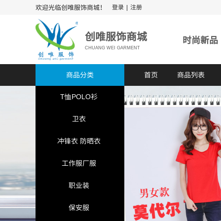
欢迎光临创唯服饰商城！
登录
|
注册
​​​创唯服饰商城
时尚新品
CHUANG WEI GARMENT
商品分类
首页
商品列表
T恤POLO衫
卫衣
冲锋衣 防晒衣
工作服厂服
职业装
保安服