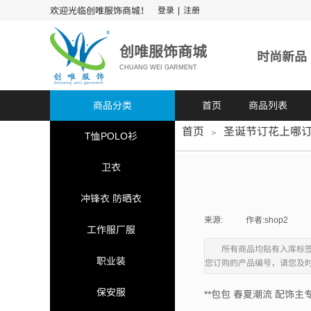
欢迎光临创唯服饰商城！
登录
|
注册
​​​创唯服饰商城
时尚新品
CHUANG WEI GARMENT
商品分类
首页
商品列表
首页
圣诞节订花上哪
＞
T恤POLO衫
卫衣
冲锋衣 防晒衣
来源:
|
作者:
shop2
|
工作服厂服
所有商品均贴有入库标
职业装
您订购的产品编号，请您及
保安服
**包包 春夏潮流 配饰主