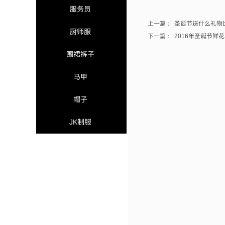
服务员
上一篇：
圣诞节送什么礼物比较.
厨师服
下一篇：
2016年圣诞节鲜花...
围裙裤子
马甲
帽子
JK制服