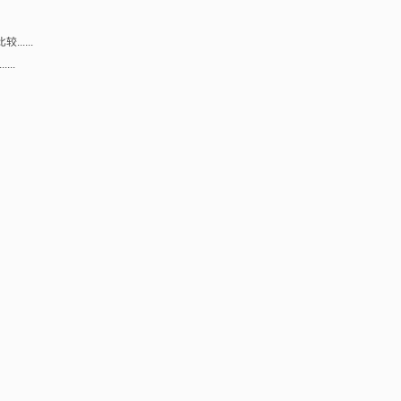
.....
...