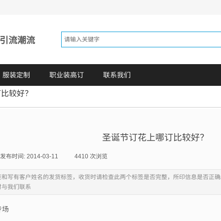
 引流潮流
服装定制
职业装高订
联系我们
订比较好？
圣诞节订花上哪订比较好？
发布时间:
2014-03-11
|
4410
次浏览
|
签和写有客户姓名的发货标签，收货时请检查此两个标签是否完整，所印信息是否正确
时与我们联系
专场