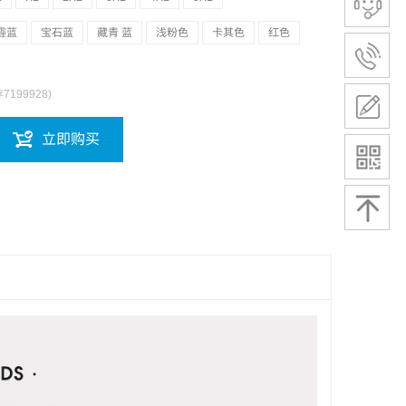
霾蓝
宝石蓝
藏青 蓝
浅粉色
卡其色
红色
存
7199928
)
立即购买