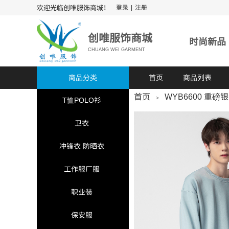
欢迎光临创唯服饰商城！
登录
|
注册
​​​创唯服饰商城
时尚新品
CHUANG WEI GARMENT
商品分类
首页
商品列表
首页
WYB6600 重磅
＞
T恤POLO衫
卫衣
冲锋衣 防晒衣
工作服厂服
职业装
保安服