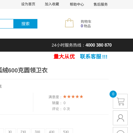
设为首页
加入收藏
帮助中心
售后服务
购物车
搜索
0
物品
4000 380 870
24小时服务热线：
​量大从优
联系客服
!!!
​
银狐绒600克圆领卫衣
克
0
满意度：
销量：
0
评论：
0 次
L
XL
2XL
3XL
4XL
5XL