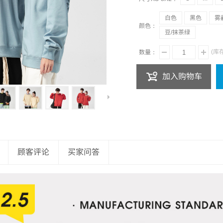
白色
黑色
雾
颜色：
豆/抹茶绿
(库
数量：
加入购物车
顾客评论
买家问答