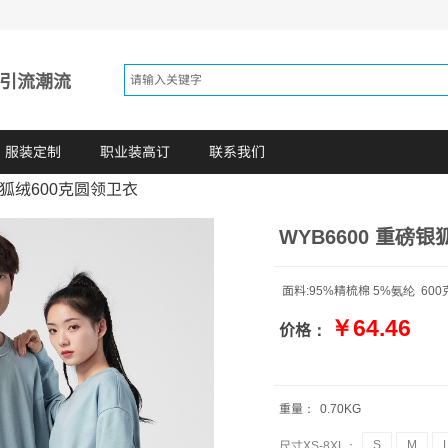
 引流潮流
服装定制
职业装高订
联系我们
银狐绒600克圆领卫衣
WYB6600 重磅
面料:95%精梳棉 5%氨纶 600
￥64.46
价格：
重量：
0.70
KG
S
M
尺寸XS-8XL：